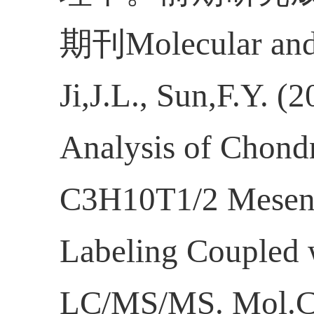
期刊Molecular and 
Ji,J.L., Sun,F.Y. (
Analysis of Chondr
C3H10T1/2 Mesen
Labeling Coupled 
LC/MS/MS. Mol.C